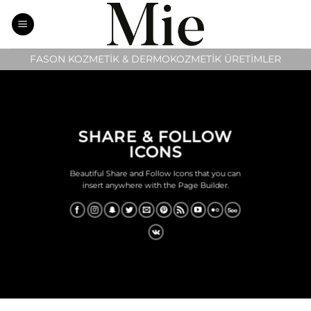
İçeriğe
atla
FASON KOZMETİK & DERMOKOZMETİK ÜRETİMLER
SHARE & FOLLOW
ICONS
Beautiful Share and Follow Icons that you can
insert anywhere with the Page Builder.