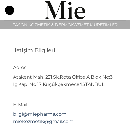
İçeriğe
atla
FASON KOZMETİK & DERMOKOZMETİK ÜRETİMLER
İletişim Bilgileri
Adres
Atakent Mah. 221.Sk.Rota Office A Blok No:3
İç Kapı No:17 Küçükçekmece/İSTANBUL
E-Mail
bilgi@miepharma.com
miekozmetik@gmail.com