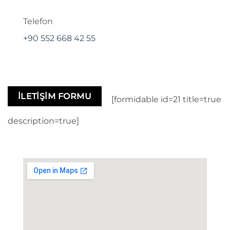
Telefon
+90 552 668 42 55
İLETIŞIM FORMU
[formidable id=21 title=true
description=true]