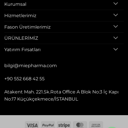
Kurumsal
Hizmetlerimiz
Fason Üretimlerimiz
ÜRÜNLERİMİZ
Yatırım Fırsatları
bilgi@miepharma.com
+90 552 668 42 55
Atakent Mah. 221.Sk.Rota Office A Blok No:3 İç Kapı
No:17 Küçükçekmece/İSTANBUL
Visa
PayPal
Stripe
MasterCard
Cash