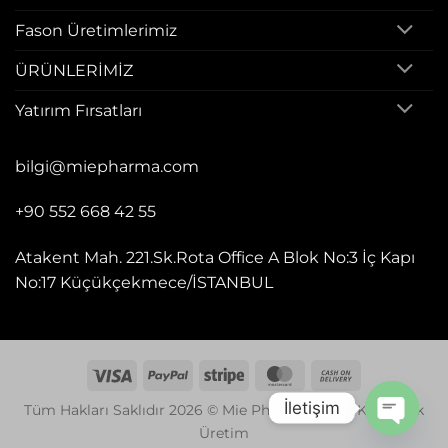
Fason Üretimlerimiz
ÜRÜNLERİMİZ
Yatırım Fırsatları
bilgi@miepharma.com
+90 552 668 42 55
Atakent Mah. 221.Sk.Rota Office A Blok No:3 İç Kapı
No:17 Küçükçekmece/İSTANBUL
Visa
PayPal
Stripe
MasterCard
Cash
On
İletişim
Tüm Hakları Saklıdır 2026 © Mie Pharma Fason Kozmetik
Delivery
Üretim