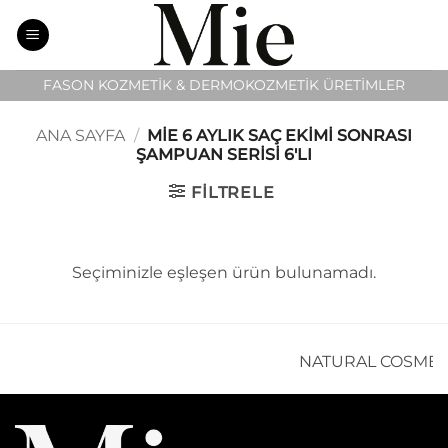
İçeriğe
atla
FASON KOZMETİK & DERMOKOZMETİK ÜRETİMLER
ANA SAYFA
/
MIE 6 AYLIK SAÇ EKIMI SONRASI
ŞAMPUAN SERISI 6'LI
FILTRELE
Seçiminizle eşleşen ürün bulunamadı.
NATURAL COSMET