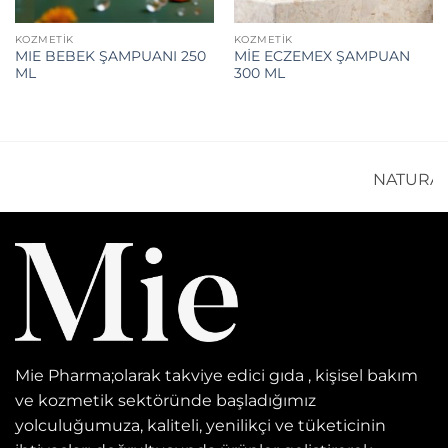
KOZMETİK
KOZMETİK
MIE BEBEK ŞAMPUANI 250
MİE ECZEMEX ŞAMPUAN
ML
300 ML
NATURAL
Mie Pharma;olarak takviye edici gıda , kişisel bakım
ve kozmetik sektöründe başladığımız
yolculuğumuza, kaliteli, yenilikçi ve tüketicinin