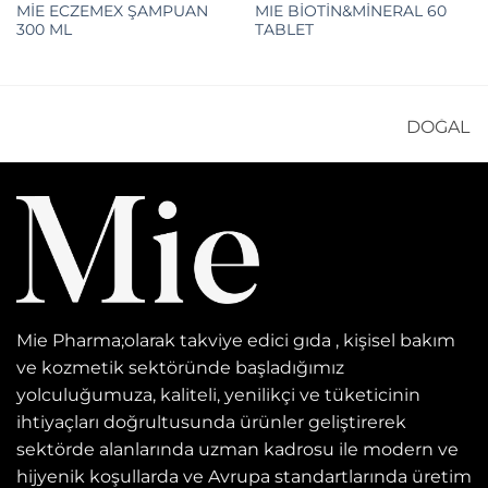
MİE ECZEMEX ŞAMPUAN
MIE BİOTİN&MİNERAL 60
300 ML
TABLET
DOĞAL K
Mie Pharma;olarak takviye edici gıda , kişisel bakım
ve kozmetik sektöründe başladığımız
yolculuğumuza, kaliteli, yenilikçi ve tüketicinin
ihtiyaçları doğrultusunda ürünler geliştirerek
sektörde alanlarında uzman kadrosu ile modern ve
hijyenik koşullarda ve Avrupa standartlarında üretim